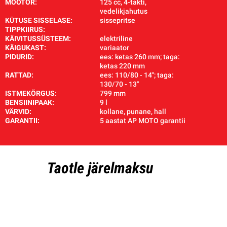
MOOTOR:
125 cc, 4-takti,
vedelikjahutus
KÜTUSE SISSELASE:
sissepritse
TIPPKIIRUS:
KÄIVITUSSÜSTEEM:
elektriline
KÄIGUKAST:
variaator
PIDURID:
ees: ketas 260 mm; taga:
ketas 220 mm
RATTAD:
ees: 110/80 - 14''; taga:
130/70 - 13''
ISTMEKÕRGUS:
799 mm
BENSIINIPAAK:
9 l
VÄRVID:
kollane, punane, hall
GARANTII:
5 aastat AP MOTO garantii
Taotle järelmaksu