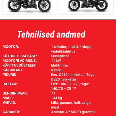
Tehnilised andmed
MOOTOR:
1 silinder, 4 takti, 4 klappi,
vedelikjahutus
KÜTUSE SISSELASE:
Sissepritse
MOOTORI VÕIMSUS:
11 kW
KÄIVITUSSÜSTEEM:
Elektriline
KÄIGUKAST:
6 käiku
PIDURID:
Ees: Ø260 mm ketas. Taga:
Ø220 mm ketas
RATTAD:
Ees: 100/80 - 17", taga:
140/70 – ZR 17
BENSIINIPAAK:
7 l
MASS:
134 kg
VÄRVID:
Lilla, punane, hall, valge,
must
GARANTII:
3 aastat AP MOTO garantii